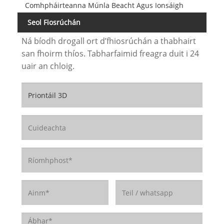
Comhpháirteanna Múnla Beacht Agus Ionsáigh
Seol Fiosrúchán
Ná bíodh drogall ort d’fhiosrúchán a thabhairt
san fhoirm thíos. Tabharfaimid freagra duit i 24
uair an chloig.