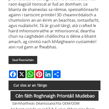
raon éagsúil tionscal ar fud an domhain. Le
blianta de shaineolas sa réimse, speisialtóireacht
againn i tairiscint printéirí 3D cheannródaíoch a
chuimsíonn an-an éirim an beachtas, iontaofacht,
agus nuálaíocht. Tá ár gcuid táirgí, atá crafted le
haird mhionsonraithe ar mhionsonraí, deartha
chun na caighdeáin cháilíochta is déine a bhaint
amach, ag cinntiú nach bhfaigheann custaiméirí
aon rud gann ar fheabhas.
Seol Fiosrúchán
Facebook
X
WhatsApp
Pinterest
LinkedIn
Share
Cur síos ar an Táirge
Cén fáth Roghnaigh Priontáil Mudebao
Sármhaitheas Déantúsaíochta OEM/ODM
3D?