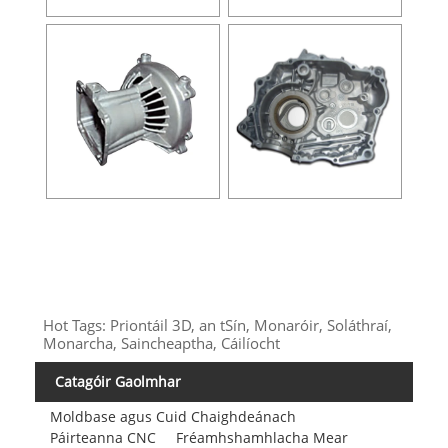
Hot Tags: Priontáil 3D, an tSín, Monaróir, Soláthraí,
Monarcha, Saincheaptha, Cáilíocht
Catagóir Gaolmhar
Moldbase agus Cuid Chaighdeánach
Páirteanna CNC
Fréamhshamhlacha Mear