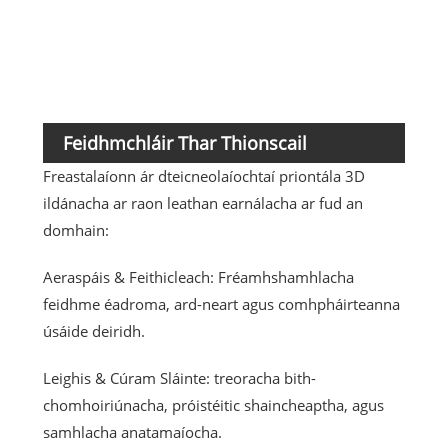
Tacaí
Feidhmchláir Thar Thionscail
Freastalaíonn ár dteicneolaíochtaí priontála 3D
ildánacha ar raon leathan earnálacha ar fud an
domhain:
Aeraspáis & Feithicleach: Fréamhshamhlacha
feidhme éadroma, ard-neart agus comhpháirteanna
úsáide deiridh.
Leighis & Cúram Sláinte: treoracha bith-
chomhoiriúnacha, próistéitic shaincheaptha, agus
samhlacha anatamaíocha.