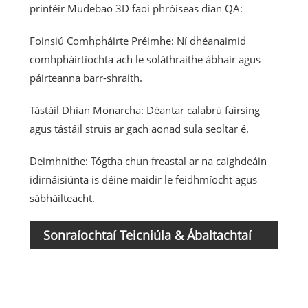
printéir Mudebao 3D faoi phróiseas dian QA:
Foinsiú Comhpháirte Préimhe: Ní dhéanaimid
comhpháirtíochta ach le soláthraithe ábhair agus
páirteanna barr-shraith.
Tástáil Dhian Monarcha: Déantar calabrú fairsing
agus tástáil struis ar gach aonad sula seoltar é.
Deimhnithe: Tógtha chun freastal ar na caighdeáin
idirnáisiúnta is déine maidir le feidhmíocht agus
sábháilteacht.
Sonraíochtaí Teicniúla & Ábaltachtaí
Gné/