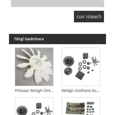
Táirgí Gaolmhara
Próiseas Réitigh Úireatán
Réitigh Urethane Rubber