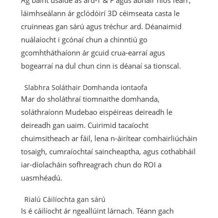
Ag baint úsáide as ard-T & F agus ábhair níos fearr,
láimhseálann ár gclódóirí 3D céimseata casta le
cruinneas gan sárú agus tréchur ard. Déanaimid
nuálaíocht i gcónaí chun a chinntiú go
gcomhtháthaíonn ár gcuid crua-earraí agus
bogearraí na dul chun cinn is déanaí sa tionscal.
Slabhra Soláthair Domhanda iontaofa
Mar do sholáthraí tiomnaithe domhanda,
soláthraíonn Mudebao eispéireas deireadh le
deireadh gan uaim. Cuirimid tacaíocht
chuimsitheach ar fáil, lena n-áirítear comhairliúcháin
tosaigh, cumraíochtaí saincheaptha, agus cothabháil
iar-díolacháin sofhreagrach chun do ROI a
uasmhéadú.
Rialú Cáilíochta gan sárú
Is é cáilíocht ár ngeallúint lárnach. Téann gach