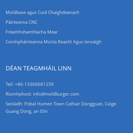
Moldbase agus Cuid Chaighdeánach
Páirteanna CNC
Fréamhshamhlacha Mear
Comhpháirteanna Múnla Beacht Agus Ionsáigh
DÉAN TEAGMHÁIL LINN
Teil: +86-13360681259
Ríomhphost: info@moldburger.com
Seoladh: Pobal Humen Town Cathair Dongguan, Cúige
Guang Dong, an tSín