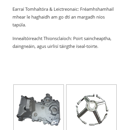
Earraí Tomhaltóra & Leictreonaic: Fréamhshamhail
mhear le haghaidh am go dtí an margadh níos
tapúla.
Innealtóireacht Thionsclaíoch: Poirt saincheaptha,
daingneáin, agus uirlisí táirgthe íseal-toirte.