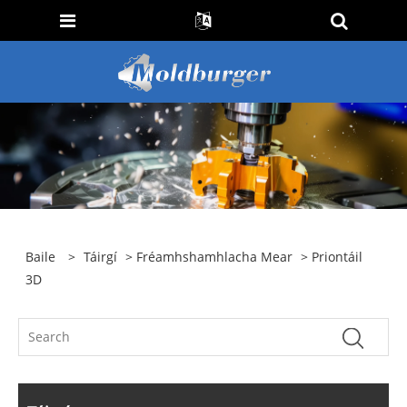
Baile
>
Táirgí
>
Fréamhshamhlacha Mear
> Priontáil
3D