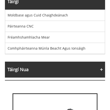
Táirgí
Moldbase agus Cuid Chaighdeánach
Páirteanna CNC
Fréamhshamhlacha Mear
Comhpháirteanna Múnla Beacht Agus Ionsáigh
Táirgí Nua