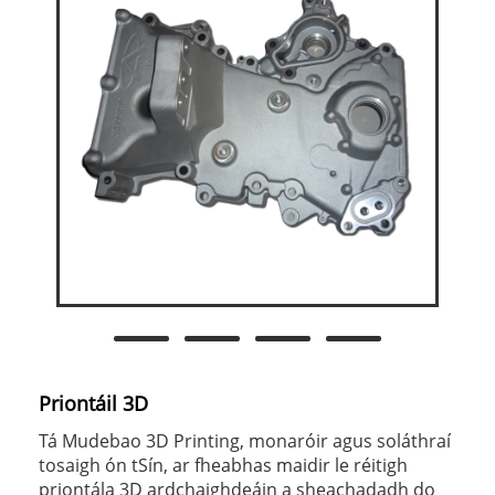
Priontáil 3D
Tá Mudebao 3D Printing, monaróir agus soláthraí
tosaigh ón tSín, ar fheabhas maidir le réitigh
priontála 3D ardchaighdeáin a sheachadadh do